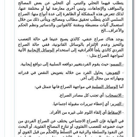
يتطلب فيهما التخلي والتبني. أي التخلي عن بعض المصالح
والمواقف والإتجاهات، وتبني أخرى معارضة لها أو مختلفة عنها،
لذلك تتعرض هذه المشكلة أو الظاهرة إلى عدة أنواع منها: الصراع
السلمي الذي يتطلّب تحقيق مطالب ومصالح، ويتأتى ذلك من خلال
استعمال آليات منضبطة ومقننة كالقوانين والدساتير ونظم الحكم
والأعراف...الخ
يوجد هناك صراع عنفي، كالذي يصبح عنيفا في حالة التعصب
والتحيز وعدم الإلتزام بالوسائل القانونية، ففي حالة الصراع
الفردي كالذي يلجأ الأفرادفيه إلى استخدام
الوسائل الإيجابية
الآتية
لمواجهة الصراع مثل: -
- السمو
: حيث يقوم الفردبتغيير دوافعه السلبية إلى دوافع إيجابية.
- ا
لتعويض
: يحاول الفرد من خلاله بتعويض النقص في قدراته
ومهاراته من مجال إلى آخر.
أما
الوسائل السلبية
في مواجهة الصراع فانها تتمثل في:
- الانسحاب
: أي تجنب كل مصادر الصراع.
- التبرير
: أي إعطاء تبريرات مقبولة اجتماعيا.
- ا
لإسقاط
:أي إلقاء اللوم على غيره من الأفراد.
في النهاية فإن الصراع الاجتماعي يختلف عن الصراع الفردي من
حيث خضوعه للتعصب االفئوي، أو تنازع المصالح الفئوية، أو البحث
عن النفوذ والسلطة والرغبة في التسلّط والتّحكّم من قبل القوي أو