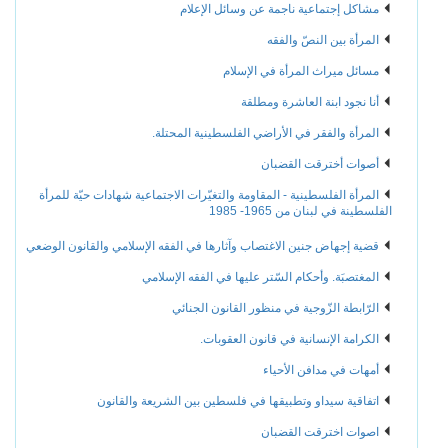
مشاكل إجتماعية ناجمة عن وسائل الإعلام
المرأة بين النصّ والفقه
مسائل ميراث المرأة في الإسلام
أنا نجود ابنة العاشرة ومطلقة
المرأة والفقر في الأراضي الفلسطينية المحتلة.
أصوات أخترقت القضبان
المرأة الفلسطينية - المقاومة والتغيّرات الاجتماعية شهادات حيّة للمرأة
الفلسطينة في لبنان من 1965- 1985
قضية إجهاض جنين الاغتصاب وآثارها في الفقه الإسلامي والقانون الوضعي
المغتصبَة. وأحكام السّتر عليها في الفقه الإسلامي
الرّابطة الزّوجية في منظور القانون الجنائي
الكرامة الإنسانية في قانون العقوبات.
أمهات في مدافن الأحياء
اتفاقية سيداو وتطبيقها في فلسطين بين الشريعة والقانون
اصوات اخترقت القضبان