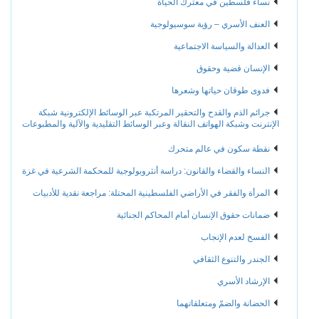
نساء فلسطين في معترك الحياة
العنف الأسري – رؤية سوسيولوجية
العدالة والسياسة الاجتماعية
الإنسان قضية وحقوق
فدوى طوقان حياتها وشعرها
جرائم الذم والقدح والتحقير المرتكبة عبر الوسائط الإلكترونية شبكة
الإنترنت وشبكة الهواتف النقالة وعبر الوسائط التقليدية والآلية والمطبوعات
نقطة سكون في عالم متحرك
النساء والقضاء والقانون: دراسة أنثروبولوجية للمحكمة الشرعية في غزة
المرأة والفقر في الأراضي الفلسطينية المحتلة: مراجعة نقدية للأدبيات
ضمانات حقوق الإنسان أمام المحاكم الجنائية
الفسخ لعدم الإنجاب
الجندر والتنوع الثقافي
الإرشاد الأسري
الحضانة والضمّ ومتعلقاتهما