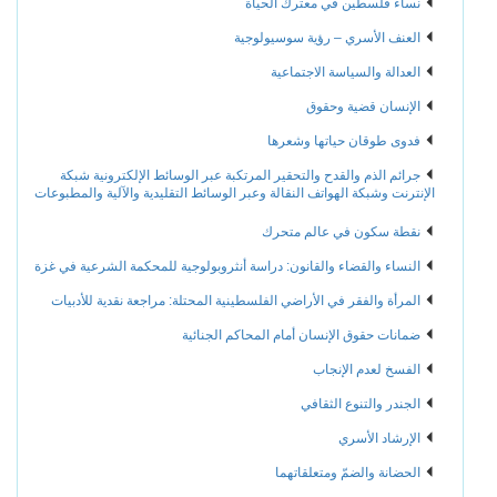
نساء فلسطين في معترك الحياة
العنف الأسري – رؤية سوسيولوجية
العدالة والسياسة الاجتماعية
الإنسان قضية وحقوق
فدوى طوقان حياتها وشعرها
جرائم الذم والقدح والتحقير المرتكبة عبر الوسائط الإلكترونية شبكة
الإنترنت وشبكة الهواتف النقالة وعبر الوسائط التقليدية والآلية والمطبوعات
نقطة سكون في عالم متحرك
النساء والقضاء والقانون: دراسة أنثروبولوجية للمحكمة الشرعية في غزة
المرأة والفقر في الأراضي الفلسطينية المحتلة: مراجعة نقدية للأدبيات
ضمانات حقوق الإنسان أمام المحاكم الجنائية
الفسخ لعدم الإنجاب
الجندر والتنوع الثقافي
الإرشاد الأسري
الحضانة والضمّ ومتعلقاتهما