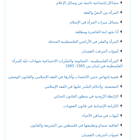
مشاكل إجتماعية ناجمة عن وسائل الإعلام
المرأة بين النصّ والفقه
مسائل ميراث المرأة في الإسلام
أنا نجود ابنة العاشرة ومطلقة
المرأة والفقر في الأراضي الفلسطينية المحتلة.
أصوات أخترقت القضبان
المرأة الفلسطينية - المقاومة والتغيّرات الاجتماعية شهادات حيّة للمرأة
الفلسطينة في لبنان من 1965- 1985
قضية إجهاض جنين الاغتصاب وآثارها في الفقه الإسلامي والقانون الوضعي
المغتصبَة. وأحكام السّتر عليها في الفقه الإسلامي
الرّابطة الزّوجية في منظور القانون الجنائي
الكرامة الإنسانية في قانون العقوبات.
أمهات في مدافن الأحياء
اتفاقية سيداو وتطبيقها في فلسطين بين الشريعة والقانون
اصوات اخترقت القضبان