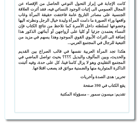
كانت الإجابة في إبراز التحول النوعي الحاصل من الإقصاء عن
المجال العمومي الى إثبات الوجود النسائي فيه، فقد أثرت العلاقة
الجنسية على مصادر التاريخ عامة فاختفت حقيقة المرأة وغاب
واقعها وراء الصورة ما دامت المرأة وليدة خيال الرجل ونظرته اليها
وخضوعها لسلطته داخل الأسرة كما نلاحظ من نتائج الكتاب فإن
النساء يعتمدن جزئيا أو كليا على أزواجهن أو أبنائهن الذكور هذا
إضافة الى التراث الأبوي القوي الموجود وهذا يسهم في مزيد من
التبعية للرجال في المجتمع العربي
...
هكذا تجد المرأة العربية نفسها في قالب الصراع بين القديم
والحديث، وبين المألوف والبديل ؟؟؟؟ بحيث تواصل الماضي في
المجتمع التقليدي وهو لا يزال كامنا فينا، كل على حدة، وفيه أثبتت
الذاكرة المتوارية منها والضمنية مواثق قد يصعب اقتلاعها
.
تحرير: هدى الصدة وأخريات
يقع الكتاب في 390 صفحة
تقديم: ميسون سمور – مسؤولة المكتبة