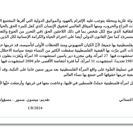
لة غازية ومحتلة يتوجب عليه الإلتزام بالعهود والمواثيق الدولية التي أقرها المجتمع ا
ت النزاع والحروب، ومنها الميثاق العالمي لحقوق الإنسان الذي كفل للمرء الحق بالحي
والثقافية الذي منح لكل شخص بما في ذلك اللاجئين الحق (في التحرر من الجوع والتع
ة)، كما نصّ القانون الدولي أيضا على احترام الحياة والكرامة الإنسانية لكل الذين 
فلسطينية بها جميعا، لأنّ الكيان الصهيوني ومنذ اللحظات الأولى لتأسيسه، قد حرمها حقه
 التي مرّت بها القضية الفلسطينية سقطت الكثير من النساء نتيجة سياسة الاحتلال ب
في تسليط الضّوء على واقع المرأة الفلسطينية بعد مرور ستين عاما على النكبة، وق
 حرمها حقوقها التي تتمتع بها نساء العالم.
كل امرأة فلسطينية حملتْ فلسطين في قلبها، وعاشت معها في غربتها، وأرضعَت حبّها لأو
ينة يوسف الداغستاني تقديم: ميسون سمور – مسؤولة ال