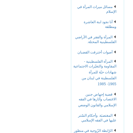
مسائل ميراث المرأة في
الإسلام
أنا نجود ابنة العاشرة
ومطلقة
المرأة والفقر في الأراضي
الفلسطينية المحتلة.
أصوات أخترقت القضبان
المرأة الفلسطينية -
المقاومة والتغيّرات الاجتماعية
شهادات حيّة للمرأة
الفلسطينة في لبنان من
1965- 1985
قضية إجهاض جنين
الاغتصاب وآثارها في الفقه
الإسلامي والقانون الوضعي
المغتصبَة. وأحكام السّتر
عليها في الفقه الإسلامي
الرّابطة الزّوجية في منظور