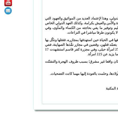
لدولي، وهذا لإعتماد العديد من المواثيق والعهود التي
اة والأمن والعيش بكرامة، وكذلك العهد الدولي الخاص
ليم وتوفير ما يفي بحاجته من الكساء والمأوى، وفي
لا يكونون طرفا مباشرا في النزاعات.
ا في الحياة حين استهدفها بمجازره، فقتلها ونكّل بها
تعمّد قتلهن، وقضين في مجازر نفّذها الصهاينة، ففي
عام 1948 نُفذت مجزرة الطيرة، واستشهدت فيها 27 امرأة، وفي مجزرة دير ياسين استشهدت 30 امرأة وبُقرَت بطون 25 امرأة حبلى، وفي مجزرة كفر قاسم استشهدت 17
د كان واقعا غير مشرق؛ بسبب ظروف الهجرة والتشتّت
لادها، وحلمت بالعودة إليها مهما كانت التضحيات.
مكتبة