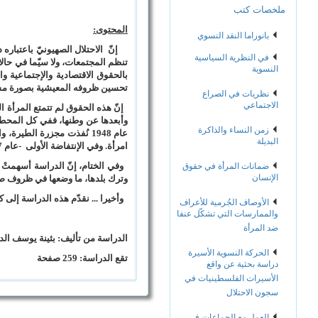
ملخصات كتب
المحتوى:
بانوراما النقد النسوي
إنّ الاحتلال الصهيونيّ باعتباره دو
في النظرية السياسية
تنظم المجتمعات، ولا سيّما في حالا
النسوية
بالحقوق الاقتصادية والإجتماعية 
تحسين ظروفه المعيشية بصورة مستمر
نظريات في الصراع
الاجتماعي
إنّ هذه الحقوق لم تتمتع المرأة ال
وأبعدها عن وطنها، ففي كل المحطات
زمن النساء والذاكرة
البديلة
امرأة. وفي الإنتفاضة الأولى -عام 1987 تحديدا- استشهدت 31 امرأة، أما فترة انتفاضة الأقصى عام 2000 استشهدت فيها ما يزيد عن 225 امرأة.
وفي الختام، إنّ الدراسة أسهمتْ 
ضمانات المرأة في حقوق
الإنسان
وترك بلدها، ما وضعها في ظروف صعبة
وأخيرا ... نقدّم هذه الدراسة إلى 
الأوصاف الجُرمية للأعراف
والممارسات التي تشكّل عنفا
ضد المرأة
الدراسة من تأليف: بث
الحركة النسوية الأسيرة
تقع الدراسة: 259 صفحة 1/8/2024
دراسة بحثية عن واقع
الأسيرات الفلسطينيات في
سجون الاحتلال
العمل مع الجماعات في