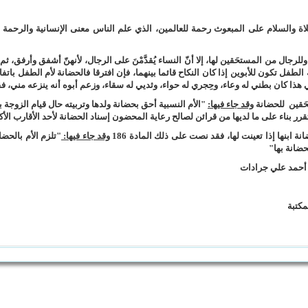
والسلام على المبعوث رحمة للعالمين، الذي علم الناس معنى الإنسانية والرحمة حي
ل من المستحَقين لها، إلا أنّ النساء يُقدَّمْنَ على الرجال، لأنهنّ أشفق وأرفق، ثم ي
لطفل تكون للأبوين إذا كان النكاح قائما بينهما، فإن افترقا فالحضانة لأم الطفل باتفا
هذا كان بطني له وعاء، وحِجري له حواء، وثديي له سقاء، وزعم أبوه أنه ينزعه مني، ف
وقد جاء فيها:
"الأم النسبية أحق بحضانة ولدها وتربيته حال قيام الزوجة با
قرر بناء على ما لديها من قرائن لصالح رعاية المحضون إسناد الحضانة لأحد الأقارب الأكث
ة ابنها إذا تعينت لها، فقد نصت على ذلك المادة 186
وقد جاء فيها:
"تلزم الأم بالحضا
ضانة بها"
 أحمد علي جرادات
كتبة