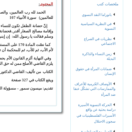
ملخصات كتب
المحتوى
:
الحمد لله رب العالمين، والصلاة 
بانوراما النقد النسوي
للعالمين) سورة الأنبياء 107
في النظرية السياسية
إنّ حضانة الطفل تكون للنساء وللرجا
النسوية
وإقامة مصالح الصغار أقدر..فحضانة ا
وسلم فقالت يا رسول الله: إن إبني 
نظريات في الصراع
الاجتماعي
كما نصّت المادة 170 على المستحَقين للحضانة
لأم الأب، ثم للأب، ثم للمحكمة أن ت
زمن النساء والذاكرة
وفي النهاية ألزم القانون الأم بحضان
البديلة
يلزم القاضي الأصلح ممن له حق الح
ضمانات المرأة في حقوق
الكتاب من تأليف: القاضي الدكتور
الإنسان
ويقع الكتاب في 327 صفحة
الأوصاف الجُرمية للأعراف
تقديم: ميسون سمور – مسؤولة الم
والممارسات التي تشكّل عنفا
ضد المرأة
الحركة النسوية الأسيرة
دراسة بحثية عن واقع
الأسيرات الفلسطينيات في
سجون الاحتلال
العمل مع الجماعات في