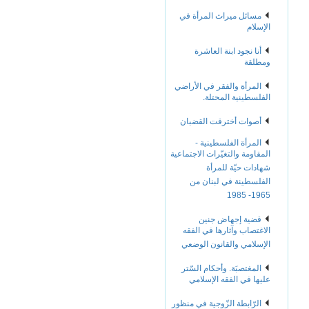
مسائل ميراث المرأة في
الإسلام
أنا نجود ابنة العاشرة
ومطلقة
المرأة والفقر في الأراضي
الفلسطينية المحتلة.
أصوات أخترقت القضبان
المرأة الفلسطينية -
المقاومة والتغيّرات الاجتماعية
شهادات حيّة للمرأة
الفلسطينة في لبنان من
1965- 1985
قضية إجهاض جنين
الاغتصاب وآثارها في الفقه
الإسلامي والقانون الوضعي
المغتصبَة. وأحكام السّتر
عليها في الفقه الإسلامي
الرّابطة الزّوجية في منظور