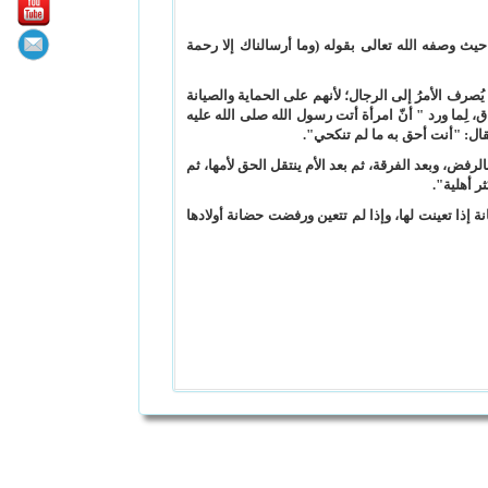
ث وصفه الله تعالى بقوله (وما أرسالناك إلا رحمة
ُصرف الأمرُ إلى الرجال؛ لأنهم على الحماية والصيانة
ق، لِما ورد " أنّ امرأة أتت رسول الله صلى الله عليه
قال: "أنت أحق به ما لم تنكحي".
لرفض، وبعد الفرقة، ثم بعد الأم ينتقل الحق لأمها، ثم
ر أهلية".
نة إذا تعينت لها، وإذا لم تتعين ورفضت حضانة أولادها