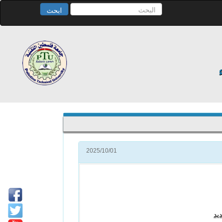
ابحث
2025/10/01
يد